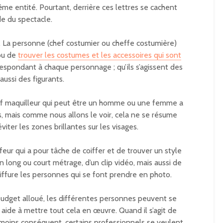
même entité. Pourtant, derrière ces lettres se cachent
de du spectacle.
ge. La personne (chef costumier ou cheffe costumière)
 ou de
trouver les costumes et les accessoires qui sont
espondant à chaque personnage ; qu’ils s’agissent des
aussi des figurants.
chef maquilleur qui peut être un homme ou une femme a
rs, mais comme nous allons le voir, cela ne se résume
viter les zones brillantes sur les visages.
ffeur qui a pour tâche de coiffer et de trouver un style
 long ou court métrage, d’un clip vidéo, mais aussi de
oiffure les personnes qui se font prendre en photo.
budget alloué, les différentes personnes peuvent se
 aide à mettre tout cela en œuvre. Quand il s’agit de
moins conséquent, certains professionnels se veulent